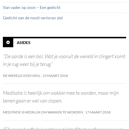
Van vader op zoon – Een gedicht
Gedicht van de nooit verloren ziel
ASIDES
“De aarde is een bol. Wat je vooruit de wereld in slingert komt
in je rug weer bij je terug.”
DE WERELD IS EEN BOL
23 MAART 2018
Meditatie is heerlijk om wakker mee te worden, maar mijn
benen gaan er wel van slapen.
MEDITATIE IS HEERLIJK OM WAKKER TE WORDEN
17 MAART 2018