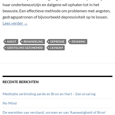
haar onderbewustzijn en datgene wil ophalen tot in het
bewuste, Een effectieve methode om problemen met angsten,
gedragspatronen of bijvoorbeeld depressiviteit op te lossen.
Hypnotherapie, de weg naar het onderbewuste
Lees verder
→
ANGST
BEHANDELING
DEPRESSIE
ERVARING
GEESTELIJKE GEZONDHEID
LICHAAM
RECENTE BERICHTEN
Meditatie verbinding aarde en Bron en Hart – Een ervaring
No Mind
De werelden van verstand, vormen en van ‘Aanwezigheid of Bron’