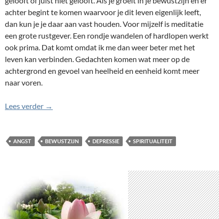
gelooft of juist niet gelooft. Als je groeit in je bewustzijn en er
achter begint te komen waarvoor je dit leven eigenlijk leeft,
dan kun je je daar aan vast houden. Voor mijzelf is meditatie
een grote rustgever. Een rondje wandelen of hardlopen werkt
ook prima. Dat komt omdat ik me dan weer beter met het
leven kan verbinden. Gedachten komen wat meer op de
achtergrond en gevoel van heelheid en eenheid komt meer
naar voren.
Beginnen met bewust worden
Lees verder
→
ANGST
BEWUSTZIJN
DEPRESSIE
SPIRITUALITEIT