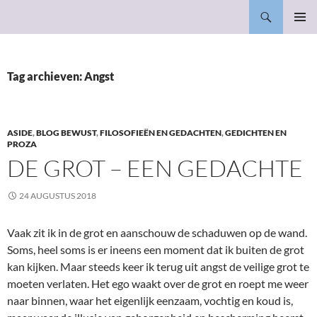
Ga
Zoeken
Bewust in alles
naar
PRIMAI
de
MENU
inhoud
Tag archieven: Angst
ASIDE
,
BLOG BEWUST
,
FILOSOFIEËN EN GEDACHTEN
,
GEDICHTEN EN
PROZA
DE GROT – EEN GEDACHTE
24 AUGUSTUS 2018
Vaak zit ik in de grot en aanschouw de schaduwen op de wand.
Soms, heel soms is er ineens een moment dat ik buiten de grot
kan kijken. Maar steeds keer ik terug uit angst de veilige grot te
moeten verlaten. Het ego waakt over de grot en roept me weer
naar binnen, waar het eigenlijk eenzaam, vochtig en koud is,