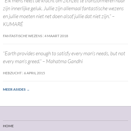
“Elk mens heeft de kracht om zichzelf te transformeren naar
zijn innerlijke geluk. Jullie zijn allemaal fantastische wezens
en jullie moeten niet net doen alsof jullie dat niet zijn.” –
KUMARÉ
FANTASTISCHE WEZENS
4 MAART 2018
“Earth provides enough to satisfy every man’s needs, but not
every man’s greed.” – Mahatma Gandhi
HEBZUCHT
6 APRIL 2015
MEER ASIDES
→
HOME