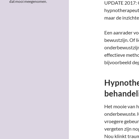
dat mooi meegenomen.
UPDATE 2017: On
hypnotherapeut 
maar de inzicht
Een aanrader voo
bewustzijn. Of li
onderbewustzijn
effectieve meth
bijvoorbeeld dep
Hypnothe
behandel
Het mooie van h
onderbewuste. H
vroegere gebeur
vergeten zijn no
Nou klinkt traum