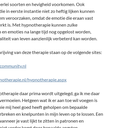
llerlei soorten en hevigheid voorkomen. Ook
ie in eerste instantie niet zo heftig lijken kunnen
eem veroorzaken, omdat de emotie die eraan vast
erkt is. Met hypnotherapie kunnen zulke
en emoties na lange tijd nog opgelost worden,
iteit van leven aanzienlijk verbeterd kan worden.
ijving van deze therapie staan op de volgende sites:
ecommunity.nl
notherapie.nl/hypnotherapie.aspx
therapie daar prima wordt uitgelegd, ga ik me daar
vermoeien. Hetgeen wat ik er aan toe wil voegen is
ie mij heel goed heeft geholpen om bepaalde
breken en knelpunten in mijn leven op te lossen. Een
anneer je vast lijkt te zitten in patronen en
 niet verder komt door bepaalde angsten.