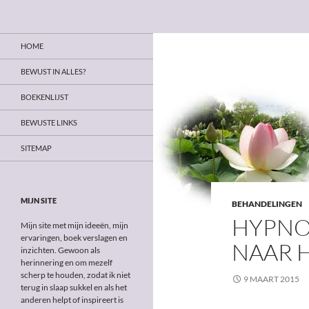
Zoeken
Bewust in alles
Ga
Op weg naar bewust leven
HOME
naar
de
BEWUST IN ALLES?
inhoud
BOEKENLIJST
BEWUSTE LINKS
SITEMAP
MIJN SITE
BEHANDELINGEN
HYPNO
Mijn site met mijn ideeën, mijn
ervaringen, boek verslagen en
NAAR 
inzichten. Gewoon als
herinnering en om mezelf
scherp te houden, zodat ik niet
9 MAART 2015
terug in slaap sukkel en als het
anderen helpt of inspireert is