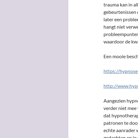
trauma kan in a
gebeurtenissen d
later een probl
hangt niet verw
probleempunten 
waardoor de kwal
Een mooie beschr
https://hypnos
http://www.hyp
Aangezien hypno
verder niet mee 
dat hypnotherap
patronen te door
echte aanrader w
gedachten en je