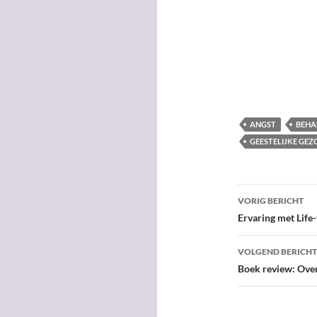
ANGST
BEHA
GEESTELIJKE GE
Bericht
VORIG BERICHT
navigatie
Ervaring met Life
VOLGEND BERICHT
Boek review: Over 