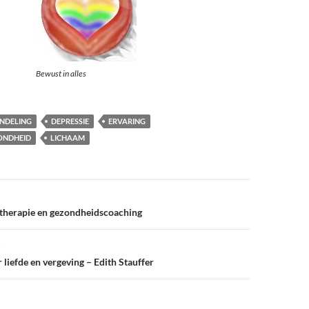
Bewust in alles
NDELING
DEPRESSIE
ERVARING
ZONDHEID
LICHAAM
-therapie en gezondheidscoaching
liefde en vergeving – Edith Stauffer