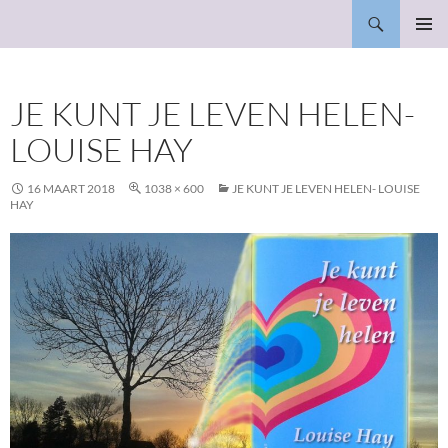
Ga
Zoeken
Bewust in alles
naar
PRIMAI
de
MENU
inhoud
JE KUNT JE LEVEN HELEN-
LOUISE HAY
16 MAART 2018
1038 × 600
JE KUNT JE LEVEN HELEN- LOUISE
HAY