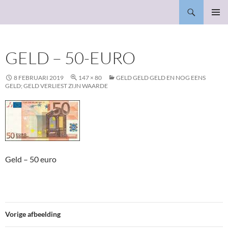
Ga
Zoeken
Bewust in alles
naar
PRIMAI
de
MENU
inhoud
GELD – 50-EURO
8 FEBRUARI 2019
147 × 80
GELD GELD GELD EN NOG EENS
GELD; GELD VERLIEST ZIJN WAARDE
Geld – 50 euro
Vorige afbeelding