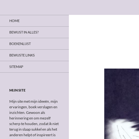
Zoeken
Bewust in alles
Ga
Op weg naar bewust leven
HOME
naar
de
BEWUST IN ALLES?
inhoud
BOEKENLIJST
BEWUSTE LINKS
SITEMAP
MIJN SITE
Mijn site met mijn ideeën, mijn
ervaringen, boek verslagen en
inzichten. Gewoon als
herinnering en om mezelf
scherp te houden, zodat ik niet
terug in slaap sukkel en als het
anderen helpt of inspireert is