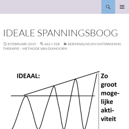
Ga
Zoeken
Bewust in alles
naar
PRIMAI
de
MENU
inhoud
IDEALE SPANNINGSBOOG
8 FEBRUARI 2019
662 × 528
ADEMHALING EN ONTSPANNING
THERAPIE – METHODE VAN DIXHOORN