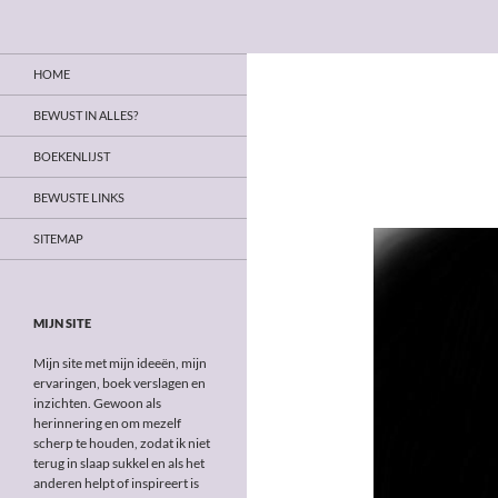
Zoeken
Bewust in alles
Ga
Op weg naar bewust leven
HOME
naar
de
BEWUST IN ALLES?
inhoud
BOEKENLIJST
BEWUSTE LINKS
SITEMAP
MIJN SITE
Mijn site met mijn ideeën, mijn
ervaringen, boek verslagen en
inzichten. Gewoon als
herinnering en om mezelf
scherp te houden, zodat ik niet
terug in slaap sukkel en als het
anderen helpt of inspireert is