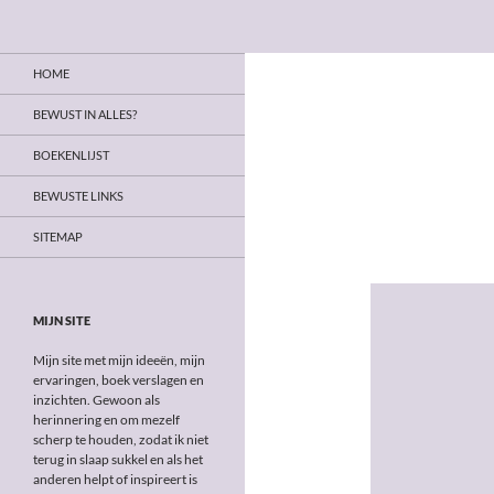
Zoeken
Bewust in alles
Ga
Op weg naar bewust leven
HOME
naar
de
BEWUST IN ALLES?
inhoud
BOEKENLIJST
BEWUSTE LINKS
SITEMAP
MIJN SITE
Mijn site met mijn ideeën, mijn
ervaringen, boek verslagen en
inzichten. Gewoon als
herinnering en om mezelf
scherp te houden, zodat ik niet
terug in slaap sukkel en als het
anderen helpt of inspireert is