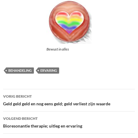
Bewust in alles
BEHANDELING
ERVARING
Bericht
VORIG BERICHT
navigatie
Geld geld geld en nog eens geld; geld verliest zijn waarde
VOLGEND BERICHT
Bioresonantie therapie; uitleg en ervaring