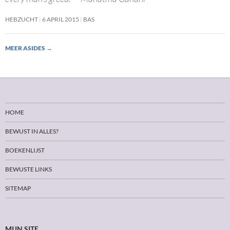
HEBZUCHT
6 APRIL 2015
BAS
MEER ASIDES
→
HOME
BEWUST IN ALLES?
BOEKENLIJST
BEWUSTE LINKS
SITEMAP
MIJN SITE