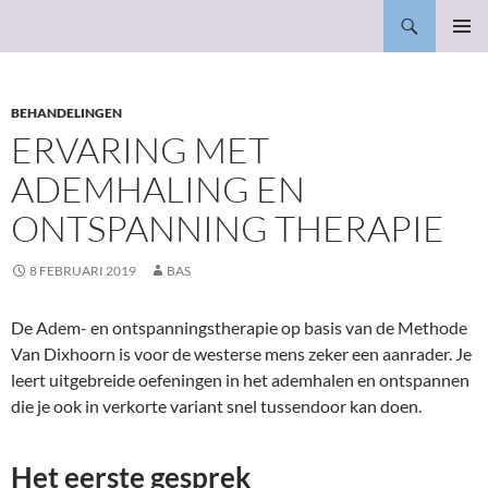
Ga
Zoeken
Bewust in alles
naar
PRIMAI
de
MENU
inhoud
BEHANDELINGEN
ERVARING MET
ADEMHALING EN
ONTSPANNING THERAPIE
8 FEBRUARI 2019
BAS
De Adem- en ontspanningstherapie op basis van de Methode
Van Dixhoorn is voor de westerse mens zeker een aanrader. Je
leert uitgebreide oefeningen in het ademhalen en ontspannen
die je ook in verkorte variant snel tussendoor kan doen.
Het eerste gesprek