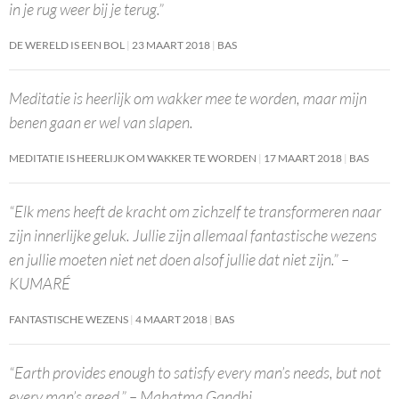
in je rug weer bij je terug.”
DE WERELD IS EEN BOL
23 MAART 2018
BAS
Meditatie is heerlijk om wakker mee te worden, maar mijn
benen gaan er wel van slapen.
MEDITATIE IS HEERLIJK OM WAKKER TE WORDEN
17 MAART 2018
BAS
“Elk mens heeft de kracht om zichzelf te transformeren naar
zijn innerlijke geluk. Jullie zijn allemaal fantastische wezens
en jullie moeten niet net doen alsof jullie dat niet zijn.” –
KUMARÉ
FANTASTISCHE WEZENS
4 MAART 2018
BAS
“Earth provides enough to satisfy every man’s needs, but not
every man’s greed.” – Mahatma Gandhi